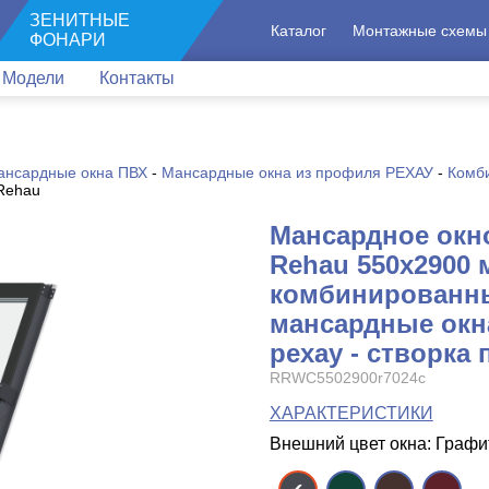
ЗЕНИТНЫЕ
Каталог
Монтажные схемы
ФОНАРИ
Модели
Контакты
ансардные окна ПВХ
-
Мансардные окна из профиля РЕХАУ
-
Комб
Rehau
Мансардное окн
Rehau 550x2900 
комбинированн
мансардные окн
рехау - створка
RRWC5502900r7024c
ХАРАКТЕРИСТИКИ
Внешний цвет окна: Граф