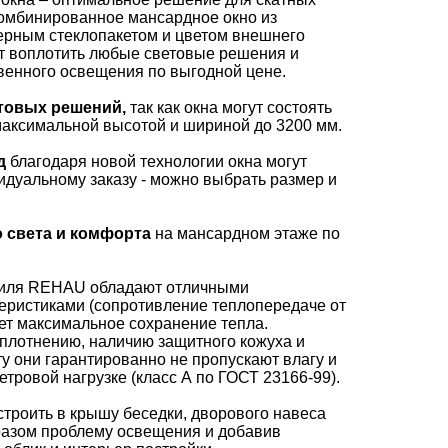
Комбинированное мансардное окно из
ерным стеклопакетом и цветом внешнего
т воплотить любые световые решения и
венного освещения по выгодной цене.
товых решений,
так как окна могут состоять
 максимальной высотой и шириной до 3200 мм.
д
благодаря новой технологии окна могут
дуальному заказу - можно выбрать размер и
 света и комфорта
на мансардном этаже по
филя REHAU обладают отличными
еристиками (сопротивление теплопередаче от
рует максимальное сохранение тепла.
плотнению, наличию защитного кожуха и
у они гарантированно не пропускают влагу и
тровой нагрузке (класс А по ГОСТ 23166-99).
троить в крышу беседки, дворового навеса
разом проблему освещения и добавив