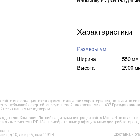
изюминку в архитектурный 
Характеристики
Размеры мм
Ширина
550 мм
Высота
2900 м
 сайте информация, касающаяся технических характеристик, наличия на склад
яется публичной офертой, определяемой положениями ст. 437 Гражданского 
щайтесь к нашим менеджерам.
ладателю. Компания Летний сад и администрация сайта Monsari не являет
фильные системы REHAU, приобретенные у официальных дистрибьюторов, дл
щены.
Доставка и оп
ния, д.10, литер.А, пом.1191Н.