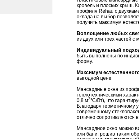
кровель и плоских крыш. 
профиля Rehau с двухкам
оклада на выбор позволяе
получить максимум естест
Воплощение любых све
из двух или трех частей с
Индивидуальный подхо
быть выполнены по индиви
форму.
Максимум естественного
выгодной цене.
Мансардные окна из про
теплотехническими характ
2
0,8 м
°С/Вт), что гаранти
Благодаря герметичному у
современному стеклопакет
отлично сопротивляются ве
Мансардное окно можно вс
или бани, решив таким об