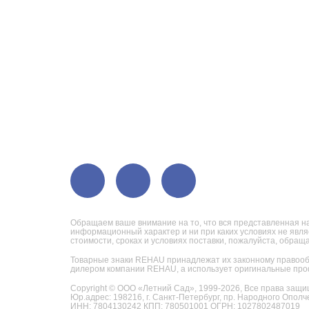
Обращаем ваше внимание на то, что вся представленная на
информационный характер и ни при каких условиях не явл
стоимости, сроках и условиях поставки, пожалуйста, обра
Товарные знаки REHAU принадлежат их законному правооб
дилером компании REHAU, а использует оригинальные про
Copyright © ООО «Летний Сад», 1999-2026,
Все права защи
Юр.адрес: 198216, г. Санкт-Петербург, пр. Народного Ополче
ИНН: 7804130242 КПП: 780501001 ОГРН: 1027802487019