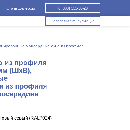
Стать дилером
8 (800) 333-38-28
Бесплатная консультация
инированные мансардные окна из профиля
о из профиля
мм (ШхВ),
ые
а из профиля
 посередине
итовый серый (RAL7024)