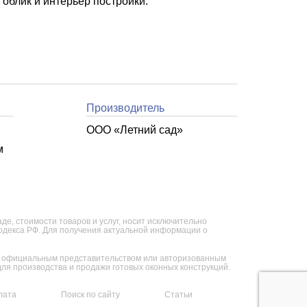
облик и интерьер постройки.
Производитель
ООО «Летний cад»
м
е, стоимости товаров и услуг, носит исключительно
кодекса РФ. Для получения актуальной информации о
ся официальным представительством или авторизованным
я производства и продажи готовых оконных конструкций.
лата
Поиск по сайту
Статьи