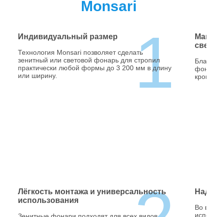
Monsari
1
Индивидуальный размер
Макс
свет
Технология Monsari позволяет сделать
зенитный или световой фонарь для стропил
Благод
практически любой формы до 3 200 мм в длину
фонаре
или ширину.
кровли
Лёгкость монтажа и универсальность
Наде
использования
Во все
испол
Зенитные фонари подходят для всех видов