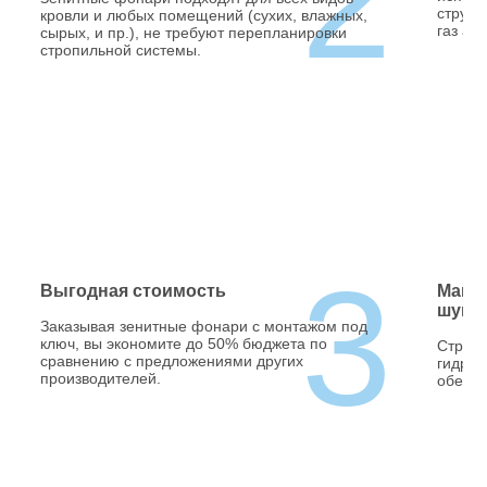
2
структ
кровли и любых помещений (сухих, влажных,
газ ар
сырых, и пр.), не требуют перепланировки
стропильной системы.
3
Выгодная стоимость
Макси
шумо
Заказывая зенитные фонари с монтажом под
ключ, вы экономите до 50% бюджета по
Структ
сравнению с предложениями других
гидрои
производителей.
обеспе