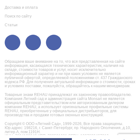
Доставка и оплата
Поиск по сайту
Статьи
Обращаем ваше внимание на то, что вся представленная на сайте
информация, касающаяся технических характеристик, наличия на
складе, стоимости товаров и услуг, носит исключительно
информационный характер и ни при каких условиях не является
публичной офертой, определяемой положениями ст. 437 Гражданского
кодекса РФ. Для получения актуальной информации о стоимости, сроках
и условиях поставки, пожалуйста, обращайтесь к нашим менеджерам.
Товарные знаки REHAU принадлежат их законному правообладателю.
Компания Летний сад и администрация сайта Monsari не является
официальным представительством или авторизованным дилером
компании REHAU, а использует оригинальные профильные системы
REHAU, приобретенные у официальных дистрибьюторов, для
производства и продажи готовых оконных конструкций.
Copyright © ООО «Летний Сад», 1999-2026,
Все права защищены.
Юр.адрес: 198216, г. Санкт-Петербург, пр. Народного Ополчения, д.10,
литер.А, пом.1191Н.
ИНН: 7804130242 КПП: 780501001 ОГРН: 1027802487019