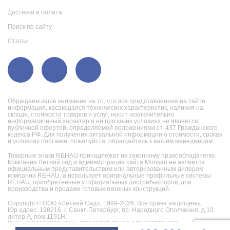
Доставка и оплата
Поиск по сайту
Статьи
Обращаем ваше внимание на то, что вся представленная на сайте
информация, касающаяся технических характеристик, наличия на
складе, стоимости товаров и услуг, носит исключительно
информационный характер и ни при каких условиях не является
публичной офертой, определяемой положениями ст. 437 Гражданского
кодекса РФ. Для получения актуальной информации о стоимости, сроках
и условиях поставки, пожалуйста, обращайтесь к нашим менеджерам.
Товарные знаки REHAU принадлежат их законному правообладателю.
Компания Летний сад и администрация сайта Monsari не является
официальным представительством или авторизованным дилером
компании REHAU, а использует оригинальные профильные системы
REHAU, приобретенные у официальных дистрибьюторов, для
производства и продажи готовых оконных конструкций.
Copyright © ООО «Летний Сад», 1999-2026,
Все права защищены.
Юр.адрес: 198216, г. Санкт-Петербург, пр. Народного Ополчения, д.10,
литер.А, пом.1191Н.
ИНН: 7804130242 КПП: 780501001 ОГРН: 1027802487019