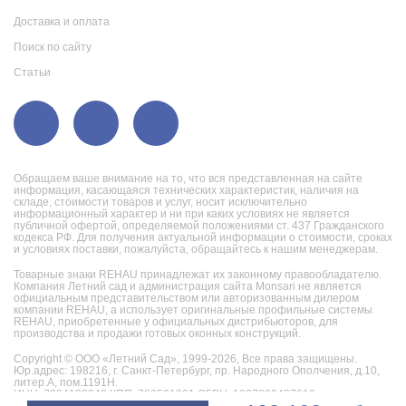
Доставка и оплата
Поиск по сайту
Статьи
Обращаем ваше внимание на то, что вся представленная на сайте
информация, касающаяся технических характеристик, наличия на
складе, стоимости товаров и услуг, носит исключительно
информационный характер и ни при каких условиях не является
публичной офертой, определяемой положениями ст. 437 Гражданского
кодекса РФ. Для получения актуальной информации о стоимости, сроках
и условиях поставки, пожалуйста, обращайтесь к нашим менеджерам.
Товарные знаки REHAU принадлежат их законному правообладателю.
Компания Летний сад и администрация сайта Monsari не является
официальным представительством или авторизованным дилером
компании REHAU, а использует оригинальные профильные системы
REHAU, приобретенные у официальных дистрибьюторов, для
производства и продажи готовых оконных конструкций.
Copyright © ООО «Летний Сад», 1999-2026,
Все права защищены.
Юр.адрес: 198216, г. Санкт-Петербург, пр. Народного Ополчения, д.10,
литер.А, пом.1191Н.
ИНН: 7804130242 КПП: 780501001 ОГРН: 1027802487019