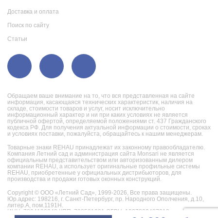
Доставка и оплата
Поиск по сайту
Статьи
Обращаем ваше внимание на то, что вся представленная на сайте
информация, касающаяся технических характеристик, наличия на
складе, стоимости товаров и услуг, носит исключительно
информационный характер и ни при каких условиях не является
публичной офертой, определяемой положениями ст. 437 Гражданского
кодекса РФ. Для получения актуальной информации о стоимости, сроках
и условиях поставки, пожалуйста, обращайтесь к нашим менеджерам.
Товарные знаки REHAU принадлежат их законному правообладателю.
Компания Летний сад и администрация сайта Monsari не является
официальным представительством или авторизованным дилером
компании REHAU, а использует оригинальные профильные системы
REHAU, приобретенные у официальных дистрибьюторов, для
производства и продажи готовых оконных конструкций.
Copyright © ООО «Летний Сад», 1999-2026,
Все права защищены.
Юр.адрес: 198216, г. Санкт-Петербург, пр. Народного Ополчения, д.10,
литер.А, пом.1191Н.
ИНН: 7804130242 КПП: 780501001 ОГРН: 1027802487019