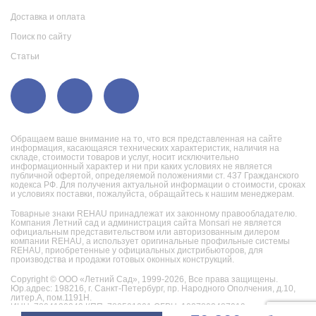
Доставка и оплата
Поиск по сайту
Статьи
Обращаем ваше внимание на то, что вся представленная на сайте
информация, касающаяся технических характеристик, наличия на
складе, стоимости товаров и услуг, носит исключительно
информационный характер и ни при каких условиях не является
публичной офертой, определяемой положениями ст. 437 Гражданского
кодекса РФ. Для получения актуальной информации о стоимости, сроках
и условиях поставки, пожалуйста, обращайтесь к нашим менеджерам.
Товарные знаки REHAU принадлежат их законному правообладателю.
Компания Летний сад и администрация сайта Monsari не является
официальным представительством или авторизованным дилером
компании REHAU, а использует оригинальные профильные системы
REHAU, приобретенные у официальных дистрибьюторов, для
производства и продажи готовых оконных конструкций.
Copyright © ООО «Летний Сад», 1999-2026,
Все права защищены.
Юр.адрес: 198216, г. Санкт-Петербург, пр. Народного Ополчения, д.10,
литер.А, пом.1191Н.
ИНН: 7804130242 КПП: 780501001 ОГРН: 1027802487019