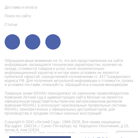
Доставка и оплата
Поиск по сайту
Статьи
Обращаем ваше внимание на то, что вся представленная на сайте
информация, касающаяся технических характеристик, наличия на
складе, стоимости товаров и услуг, носит исключительно
информационный характер и ни при каких условиях не является
публичной офертой, определяемой положениями ст. 437 Гражданского
кодекса РФ. Для получения актуальной информации о стоимости, сроках
и условиях поставки, пожалуйста, обращайтесь к нашим менеджерам.
Товарные знаки REHAU принадлежат их законному правообладателю.
Компания Летний сад и администрация сайта Monsari не является
официальным представительством или авторизованным дилером
компании REHAU, а использует оригинальные профильные системы
REHAU, приобретенные у официальных дистрибьюторов, для
производства и продажи готовых оконных конструкций.
Copyright © ООО «Летний Сад», 1999-2026,
Все права защищены.
Юр.адрес: 198216, г. Санкт-Петербург, пр. Народного Ополчения, д.10,
литер.А, пом.1191Н.
ИНН: 7804130242 КПП: 780501001 ОГРН: 1027802487019