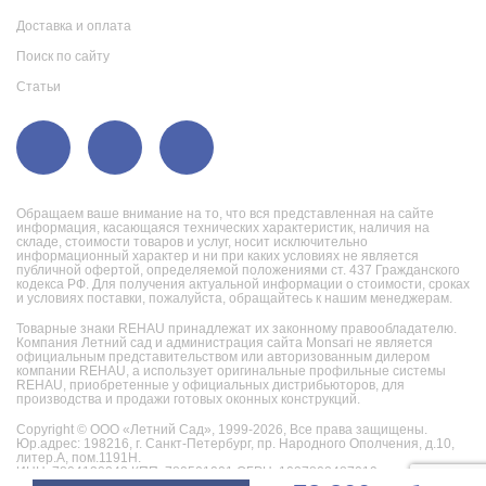
Доставка и оплата
Поиск по сайту
Статьи
Обращаем ваше внимание на то, что вся представленная на сайте
информация, касающаяся технических характеристик, наличия на
складе, стоимости товаров и услуг, носит исключительно
информационный характер и ни при каких условиях не является
публичной офертой, определяемой положениями ст. 437 Гражданского
кодекса РФ. Для получения актуальной информации о стоимости, сроках
и условиях поставки, пожалуйста, обращайтесь к нашим менеджерам.
Товарные знаки REHAU принадлежат их законному правообладателю.
Компания Летний сад и администрация сайта Monsari не является
официальным представительством или авторизованным дилером
компании REHAU, а использует оригинальные профильные системы
REHAU, приобретенные у официальных дистрибьюторов, для
производства и продажи готовых оконных конструкций.
Copyright © ООО «Летний Сад», 1999-2026,
Все права защищены.
Юр.адрес: 198216, г. Санкт-Петербург, пр. Народного Ополчения, д.10,
литер.А, пом.1191Н.
ИНН: 7804130242 КПП: 780501001 ОГРН: 1027802487019