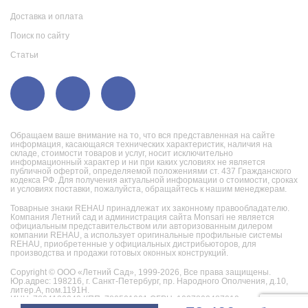
Доставка и оплата
Поиск по сайту
Статьи
Обращаем ваше внимание на то, что вся представленная на сайте
информация, касающаяся технических характеристик, наличия на
складе, стоимости товаров и услуг, носит исключительно
информационный характер и ни при каких условиях не является
публичной офертой, определяемой положениями ст. 437 Гражданского
кодекса РФ. Для получения актуальной информации о стоимости, сроках
и условиях поставки, пожалуйста, обращайтесь к нашим менеджерам.
Товарные знаки REHAU принадлежат их законному правообладателю.
Компания Летний сад и администрация сайта Monsari не является
официальным представительством или авторизованным дилером
компании REHAU, а использует оригинальные профильные системы
REHAU, приобретенные у официальных дистрибьюторов, для
производства и продажи готовых оконных конструкций.
Copyright © ООО «Летний Сад», 1999-2026,
Все права защищены.
Юр.адрес: 198216, г. Санкт-Петербург, пр. Народного Ополчения, д.10,
литер.А, пом.1191Н.
ИНН: 7804130242 КПП: 780501001 ОГРН: 1027802487019