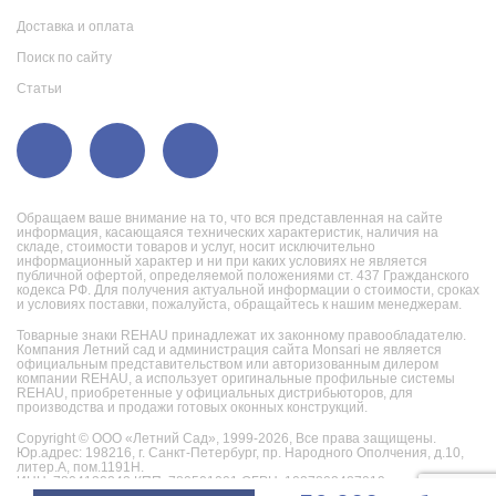
Доставка и оплата
Поиск по сайту
Статьи
Обращаем ваше внимание на то, что вся представленная на сайте
информация, касающаяся технических характеристик, наличия на
складе, стоимости товаров и услуг, носит исключительно
информационный характер и ни при каких условиях не является
публичной офертой, определяемой положениями ст. 437 Гражданского
кодекса РФ. Для получения актуальной информации о стоимости, сроках
и условиях поставки, пожалуйста, обращайтесь к нашим менеджерам.
Товарные знаки REHAU принадлежат их законному правообладателю.
Компания Летний сад и администрация сайта Monsari не является
официальным представительством или авторизованным дилером
компании REHAU, а использует оригинальные профильные системы
REHAU, приобретенные у официальных дистрибьюторов, для
производства и продажи готовых оконных конструкций.
Copyright © ООО «Летний Сад», 1999-2026,
Все права защищены.
Юр.адрес: 198216, г. Санкт-Петербург, пр. Народного Ополчения, д.10,
литер.А, пом.1191Н.
ИНН: 7804130242 КПП: 780501001 ОГРН: 1027802487019