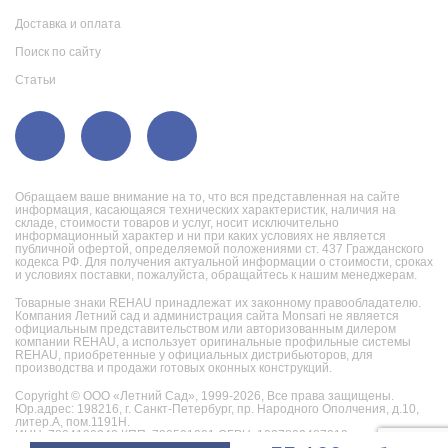
Доставка и оплата
Поиск по сайту
Статьи
Обращаем ваше внимание на то, что вся представленная на сайте
информация, касающаяся технических характеристик, наличия на
складе, стоимости товаров и услуг, носит исключительно
информационный характер и ни при каких условиях не является
публичной офертой, определяемой положениями ст. 437 Гражданского
кодекса РФ. Для получения актуальной информации о стоимости, сроках
и условиях поставки, пожалуйста, обращайтесь к нашим менеджерам.
Товарные знаки REHAU принадлежат их законному правообладателю.
Компания Летний сад и администрация сайта Monsari не является
официальным представительством или авторизованным дилером
компании REHAU, а использует оригинальные профильные системы
REHAU, приобретенные у официальных дистрибьюторов, для
производства и продажи готовых оконных конструкций.
Copyright © ООО «Летний Сад», 1999-2026,
Все права защищены.
Юр.адрес: 198216, г. Санкт-Петербург, пр. Народного Ополчения, д.10,
литер.А, пом.1191Н.
ИНН: 7804130242 КПП: 780501001 ОГРН: 1027802487019