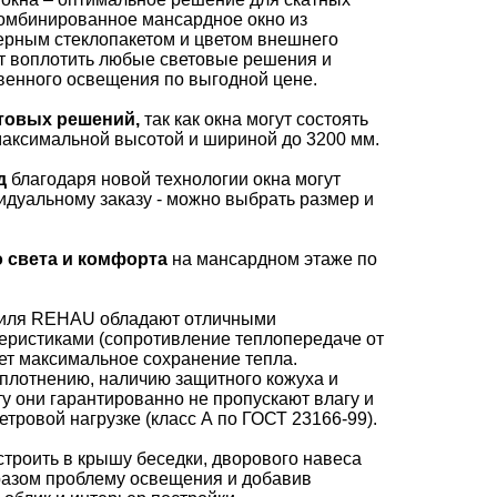
Комбинированное мансардное окно из
ерным стеклопакетом и цветом внешнего
т воплотить любые световые решения и
венного освещения по выгодной цене.
товых решений,
так как окна могут состоять
 максимальной высотой и шириной до 3200 мм.
д
благодаря новой технологии окна могут
дуальному заказу - можно выбрать размер и
 света и комфорта
на мансардном этаже по
филя REHAU обладают отличными
еристиками (сопротивление теплопередаче от
рует максимальное сохранение тепла.
плотнению, наличию защитного кожуха и
у они гарантированно не пропускают влагу и
тровой нагрузке (класс А по ГОСТ 23166-99).
троить в крышу беседки, дворового навеса
разом проблему освещения и добавив