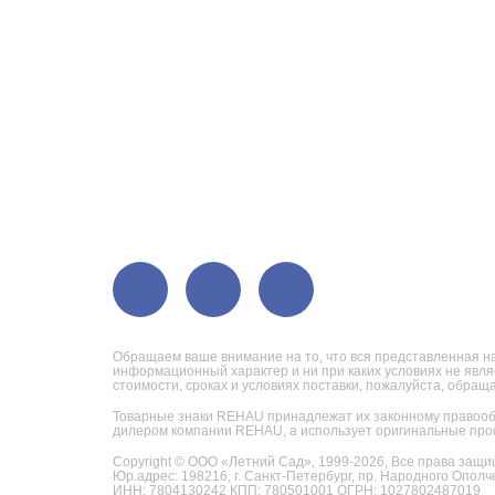
Обращаем ваше внимание на то, что вся представленная на
информационный характер и ни при каких условиях не явл
стоимости, сроках и условиях поставки, пожалуйста, обра
Товарные знаки REHAU принадлежат их законному правооб
дилером компании REHAU, а использует оригинальные про
Copyright © ООО «Летний Сад», 1999-2026,
Все права защи
Юр.адрес: 198216, г. Санкт-Петербург, пр. Народного Ополче
ИНН: 7804130242 КПП: 780501001 ОГРН: 1027802487019