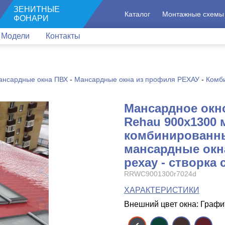
ЗЕНИТНЫЕ
Каталог
Монтажные схемы
ФОНАРИ
Модели
Контакты
ансардные окна ПВХ
-
Мансардные окна из профиля РЕХАУ
-
Комб
Мансардное окн
Rehau 900x1300 
комбинированн
мансардные окн
рехау - створка 
RRWC9001300r7024d
ХАРАКТЕРИСТИКИ
Внешний цвет окна: Граф