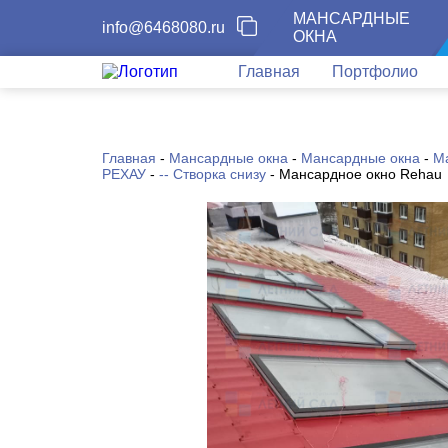
МАНСАРДНЫЕ
info@6468080.ru
ОКНА
Главная
Портфолио
Главная
-
Мансардные окна
-
Мансардные окна
-
М
РЕХАУ
-
-- Створка снизу
-
Мансардное окно Rehau