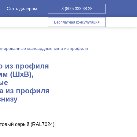
Стать дилером
8 (800) 333-38-28
Бесплатная консультация
инированные мансардные окна из профиля
о из профиля
мм (ШхВ),
ые
а из профиля
снизу
итовый серый (RAL7024)