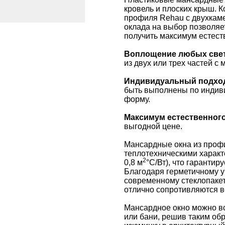
кровель и плоских крыш. 
профиля Rehau с двухкам
оклада на выбор позволяе
получить максимум естест
Воплощение любых све
из двух или трех частей с
Индивидуальный подхо
быть выполнены по индиви
форму.
Максимум естественного
выгодной цене.
Мансардные окна из про
теплотехническими характ
2
0,8 м
°С/Вт), что гаранти
Благодаря герметичному у
современному стеклопакет
отлично сопротивляются ве
Мансардное окно можно вс
или бани, решив таким об