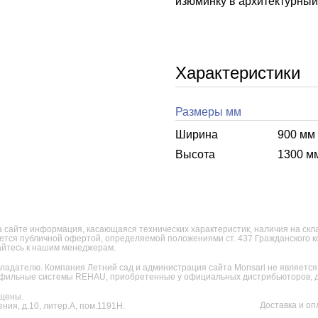
изюминку в архитектурный 
Характеристики
Размеры мм
Ширина
900 мм
Высота
1300 м
 сайте информация, касающаяся технических характеристик, наличия на склад
яется публичной офертой, определяемой положениями ст. 437 Гражданского 
щайтесь к нашим менеджерам.
ладателю. Компания Летний сад и администрация сайта Monsari не являет
фильные системы REHAU, приобретенные у официальных дистрибьюторов, дл
щены.
Доставка и оп
ния, д.10, литер.А, пом.1191Н.