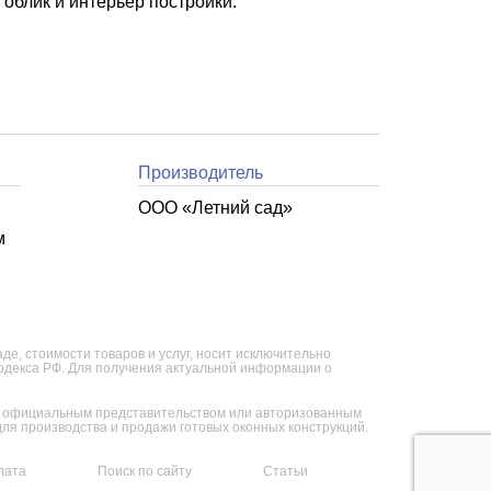
облик и интерьер постройки.
Производитель
ООО «Летний cад»
м
е, стоимости товаров и услуг, носит исключительно
кодекса РФ. Для получения актуальной информации о
ся официальным представительством или авторизованным
я производства и продажи готовых оконных конструкций.
лата
Поиск по сайту
Статьи