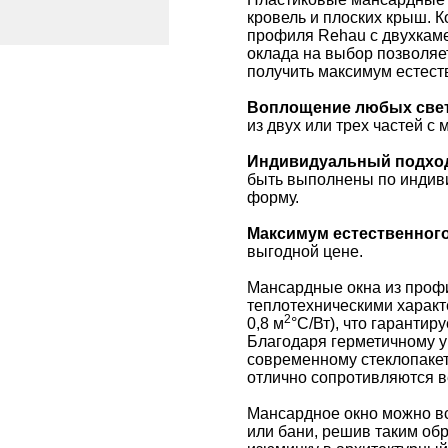
кровель и плоских крыш. 
профиля Rehau с двухкам
оклада на выбор позволяе
получить максимум естест
Воплощение любых све
из двух или трех частей с
Индивидуальный подхо
быть выполнены по индиви
форму.
Максимум естественного
выгодной цене.
Мансардные окна из про
теплотехническими характ
2
0,8 м
°С/Вт), что гаранти
Благодаря герметичному у
современному стеклопакет
отлично сопротивляются ве
Мансардное окно можно вс
или бани, решив таким об