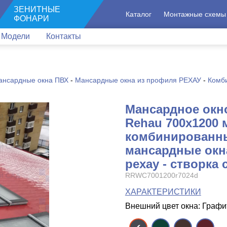
ЗЕНИТНЫЕ
Каталог
Монтажные схемы
ФОНАРИ
Модели
Контакты
ансардные окна ПВХ
-
Мансардные окна из профиля РЕХАУ
-
Комб
Мансардное окн
Rehau 700x1200 
комбинированн
мансардные окн
рехау - створка 
RRWC7001200r7024d
ХАРАКТЕРИСТИКИ
Внешний цвет окна: Граф