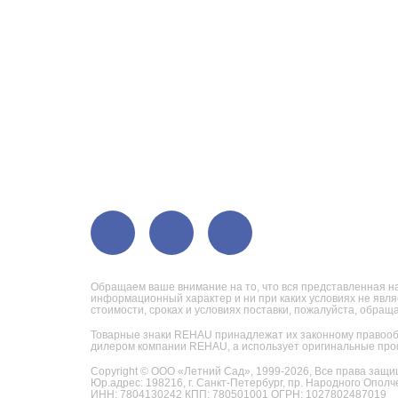
Обращаем ваше внимание на то, что вся представленная на
информационный характер и ни при каких условиях не явл
стоимости, сроках и условиях поставки, пожалуйста, обра
Товарные знаки REHAU принадлежат их законному правооб
дилером компании REHAU, а использует оригинальные про
Copyright © ООО «Летний Сад», 1999-2026,
Все права защи
Юр.адрес: 198216, г. Санкт-Петербург, пр. Народного Ополче
ИНН: 7804130242 КПП: 780501001 ОГРН: 1027802487019