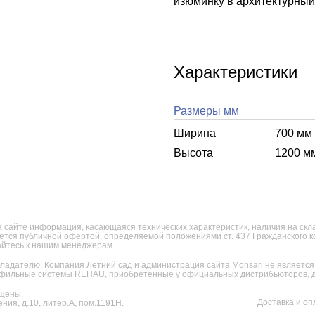
изюминку в архитектурный 
Характеристики
Размеры мм
Ширина
700 мм
Высота
1200 м
 сайте информация, касающаяся технических характеристик, наличия на склад
яется публичной офертой, определяемой положениями ст. 437 Гражданского 
щайтесь к нашим менеджерам.
ладателю. Компания Летний сад и администрация сайта Monsari не являет
фильные системы REHAU, приобретенные у официальных дистрибьюторов, дл
щены.
Доставка и оп
ния, д.10, литер.А, пом.1191Н.