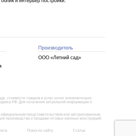
облик и интерьер постройки.
Производитель
ООО «Летний cад»
м
е, стоимости товаров и услуг, носит исключительно
кодекса РФ. Для получения актуальной информации о
ся официальным представительством или авторизованным
я производства и продажи готовых оконных конструкций.
лата
Поиск по сайту
Статьи