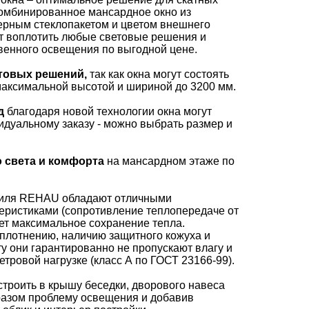
Комбинированное мансардное окно из
ерным стеклопакетом и цветом внешнего
т воплотить любые световые решения и
венного освещения по выгодной цене.
товых решений,
так как окна могут состоять
 максимальной высотой и шириной до 3200 мм.
д
благодаря новой технологии окна могут
дуальному заказу - можно выбрать размер и
 света и комфорта
на мансардном этаже по
филя REHAU обладают отличными
еристиками (сопротивление теплопередаче от
рует максимальное сохранение тепла.
плотнению, наличию защитного кожуха и
у они гарантированно не пропускают влагу и
тровой нагрузке (класс А по ГОСТ 23166-99).
троить в крышу беседки, дворового навеса
разом проблему освещения и добавив