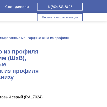
Стать дилером
8 (800) 333-38-28
Бесплатная консультация
инированные мансардные окна из профиля
о из профиля
мм (ШхВ),
ые
а из профиля
снизу
итовый серый (RAL7024)