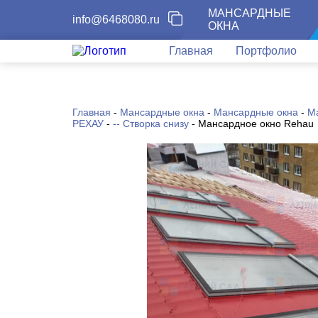
МАНСАРДНЫЕ
info@6468080.ru
ОКНА
Главная
Портфолио
Главная
-
Мансардные окна
-
Мансардные окна
-
М
РЕХАУ
-
-- Створка снизу
-
Мансардное окно Rehau