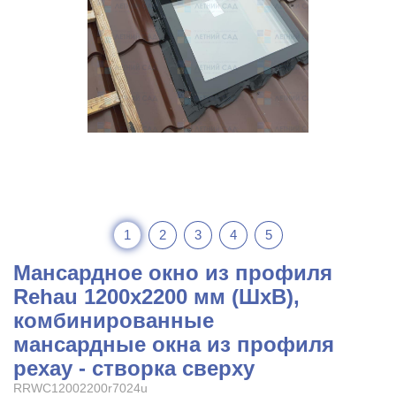
1
2
3
4
5
Мансардное окно из профиля
Rehau 1200x2200 мм (ШхВ),
комбинированные
мансардные окна из профиля
рехау - створка сверху
RRWC12002200r7024u