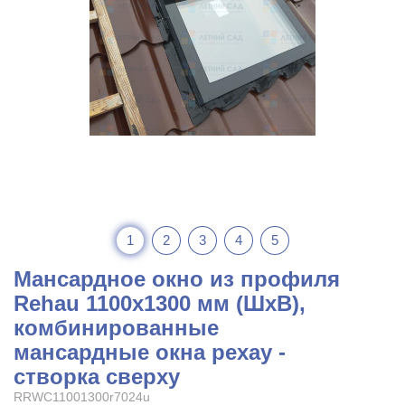
1
2
3
4
5
Мансардное окно из профиля
Rehau 1100x1300 мм (ШхВ),
комбинированные
мансардные окна рехау -
створка сверху
RRWC11001300r7024u