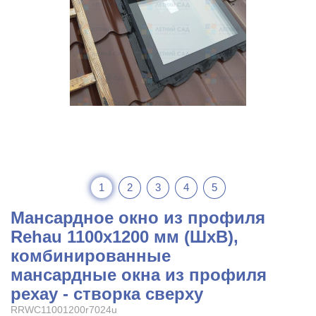
1
2
3
4
5
Мансардное окно из профиля
Rehau 1100x1200 мм (ШхВ),
комбинированные
мансардные окна из профиля
рехау - створка сверху
RRWC11001200r7024u