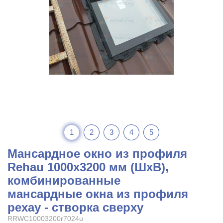
1
2
3
4
5
Мансардное окно из профиля
Rehau 1000x3200 мм (ШхВ),
комбинированные
мансардные окна из профиля
рехау - створка сверху
RRWC10003200r7024u