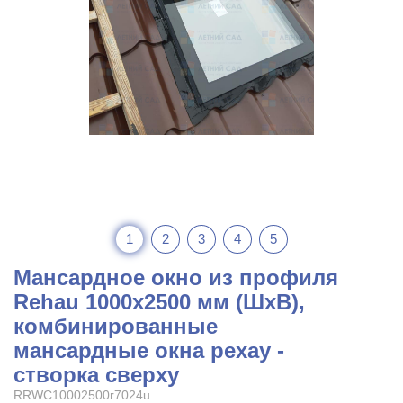
1
2
3
4
5
Мансардное окно из профиля
Rehau 1000x2500 мм (ШхВ),
комбинированные
мансардные окна рехау -
створка сверху
RRWC10002500r7024u