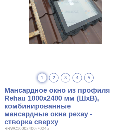
1
2
3
4
5
Мансардное окно из профиля
Rehau 1000x2400 мм (ШхВ),
комбинированные
мансардные окна рехау -
створка сверху
RRWC10002400r7024u