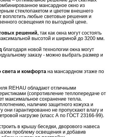
Комбинированное мансардное окно из
ерным стеклопакетом и цветом внешнего
т воплотить любые световые решения и
венного освещения по выгодной цене.
товых решений,
так как окна могут состоять
 максимальной высотой и шириной до 3200 мм.
д
благодаря новой технологии окна могут
дуальному заказу - можно выбрать размер и
 света и комфорта
на мансардном этаже по
филя REHAU обладают отличными
еристиками (сопротивление теплопередаче от
рует максимальное сохранение тепла.
плотнению, наличию защитного кожуха и
у они гарантированно не пропускают влагу и
тровой нагрузке (класс А по ГОСТ 23166-99).
троить в крышу беседки, дворового навеса
разом проблему освещения и добавив