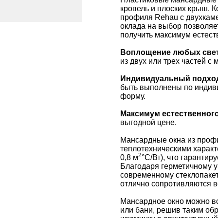
кровель и плоских крыш. 
профиля Rehau с двухкам
оклада на выбор позволяе
получить максимум естест
Воплощение любых све
из двух или трех частей с
Индивидуальный подхо
быть выполнены по индиви
форму.
Максимум естественного
выгодной цене.
Мансардные окна из про
теплотехническими характ
2
0,8 м
°С/Вт), что гаранти
Благодаря герметичному у
современному стеклопакет
отлично сопротивляются ве
Мансардное окно можно вс
или бани, решив таким об