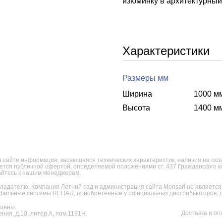
изюминку в архитектурный 
Характеристики
Размеры мм
Ширина
1000 м
Высота
1400 м
 сайте информация, касающаяся технических характеристик, наличия на склад
яется публичной офертой, определяемой положениями ст. 437 Гражданского 
щайтесь к нашим менеджерам.
ладателю. Компания Летний сад и администрация сайта Monsari не являет
фильные системы REHAU, приобретенные у официальных дистрибьюторов, дл
щены.
Доставка и оп
ния, д.10, литер.А, пом.1191Н.