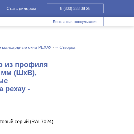
Стать дилером
8 (800) 333-38-28
Бесплатная консультация
 мансардные окна РЕХАУ
-
-- Створка
о из профиля
 мм (ШхВ),
ые
 рехау -
итовый серый (RAL7024)