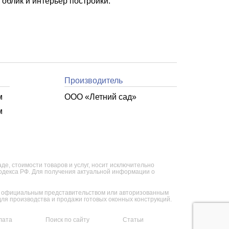
облик и интерьер постройки.
Производитель
м
ООО «Летний cад»
м
е, стоимости товаров и услуг, носит исключительно
кодекса РФ. Для получения актуальной информации о
ся официальным представительством или авторизованным
я производства и продажи готовых оконных конструкций.
лата
Поиск по сайту
Статьи