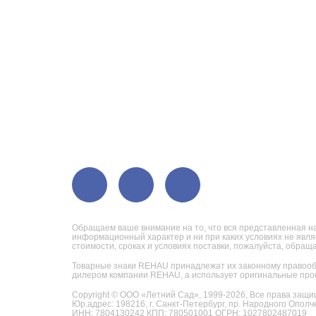
Обращаем ваше внимание на то, что вся представленная на
информационный характер и ни при каких условиях не явл
стоимости, сроках и условиях поставки, пожалуйста, обра
Товарные знаки REHAU принадлежат их законному правооб
дилером компании REHAU, а использует оригинальные про
Copyright © ООО «Летний Сад», 1999-2026,
Все права защи
Юр.адрес: 198216, г. Санкт-Петербург, пр. Народного Ополче
ИНН: 7804130242 КПП: 780501001 ОГРН: 1027802487019