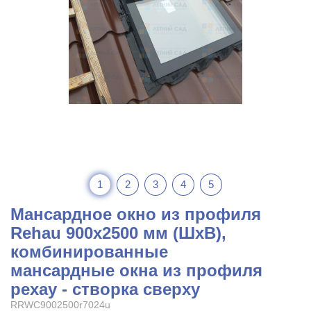
1
2
3
4
5
Мансардное окно из профиля
Rehau 900x2500 мм (ШхВ),
комбинированные
мансардные окна из профиля
рехау - створка сверху
RRWC9002500r7024u