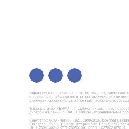
Обращаем ваше внимание на то, что вся представленная на
информационный характер и ни при каких условиях не явл
стоимости, сроках и условиях поставки, пожалуйста, обра
Товарные знаки REHAU принадлежат их законному правооб
дилером компании REHAU, а использует оригинальные про
Copyright © ООО «Летний Сад», 1999-2026,
Все права защи
Юр.адрес: 198216, г. Санкт-Петербург, пр. Народного Ополче
ИНН: 7804130242 КПП: 780501001 ОГРН: 1027802487019