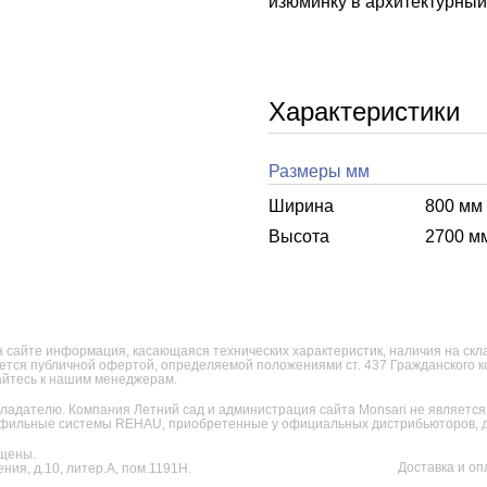
изюминку в архитектурный 
Характеристики
Размеры мм
Ширина
800 мм
Высота
2700 м
 сайте информация, касающаяся технических характеристик, наличия на склад
яется публичной офертой, определяемой положениями ст. 437 Гражданского 
щайтесь к нашим менеджерам.
ладателю. Компания Летний сад и администрация сайта Monsari не являет
фильные системы REHAU, приобретенные у официальных дистрибьюторов, дл
щены.
Доставка и оп
ния, д.10, литер.А, пом.1191Н.