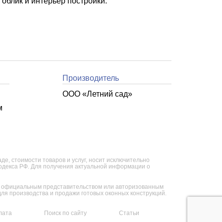
облик и интерьер постройки.
Производитель
ООО «Летний cад»
м
е, стоимости товаров и услуг, носит исключительно
кодекса РФ. Для получения актуальной информации о
ся официальным представительством или авторизованным
я производства и продажи готовых оконных конструкций.
лата
Поиск по сайту
Статьи