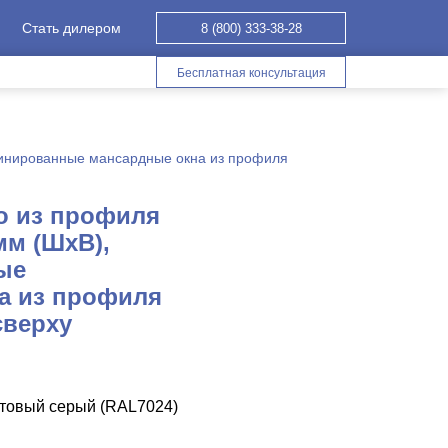
Стать дилером
8 (800) 333-38-28
Бесплатная консультация
инированные мансардные окна из профиля
о из профиля
мм (ШхВ),
ые
а из профиля
сверху
итовый серый (RAL7024)