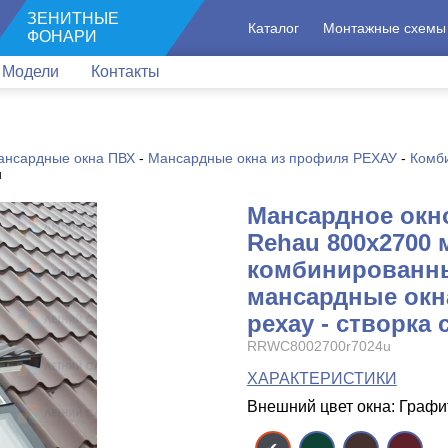
ЗЕНИТНЫЕ
Каталог
Монтажные схемы
ФОНАРИ
Модели
Контакты
ансардные окна ПВХ
-
Мансардные окна из профиля РЕХАУ
-
Комб
u
Мансардное окн
Rehau 800x2700 
комбинированн
мансардные окн
рехау - створка 
RRWC8002700r7024u
ХАРАКТЕРИСТИКИ
Внешний цвет окна: Граф