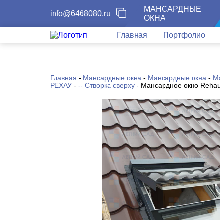
МАНСАРДНЫЕ
info@6468080.ru
ОКНА
Главная
Портфолио
Главная
-
Мансардные окна
-
Мансардные окна
-
М
РЕХАУ
-
-- Створка сверху
-
Мансардное окно Reha