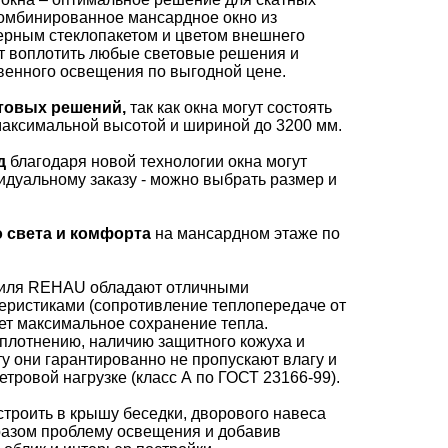
Комбинированное мансардное окно из
ерным стеклопакетом и цветом внешнего
т воплотить любые световые решения и
венного освещения по выгодной цене.
товых решений,
так как окна могут состоять
 максимальной высотой и шириной до 3200 мм.
д
благодаря новой технологии окна могут
дуальному заказу - можно выбрать размер и
 света и комфорта
на мансардном этаже по
филя REHAU обладают отличными
еристиками (сопротивление теплопередаче от
рует максимальное сохранение тепла.
плотнению, наличию защитного кожуха и
у они гарантированно не пропускают влагу и
тровой нагрузке (класс А по ГОСТ 23166-99).
троить в крышу беседки, дворового навеса
разом проблему освещения и добавив