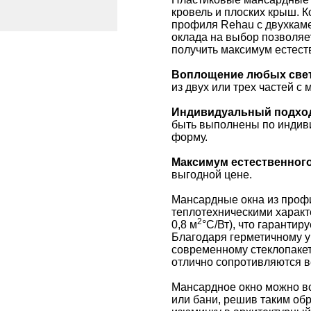
кровель и плоских крыш. 
профиля Rehau с двухкам
оклада на выбор позволяе
получить максимум естест
Воплощение любых све
из двух или трех частей с
Индивидуальный подхо
быть выполнены по индиви
форму.
Максимум естественного
выгодной цене.
Мансардные окна из про
теплотехническими характ
2
0,8 м
°С/Вт), что гаранти
Благодаря герметичному у
современному стеклопакет
отлично сопротивляются ве
Мансардное окно можно вс
или бани, решив таким об