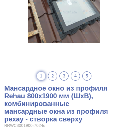
1
2
3
4
5
Мансардное окно из профиля
Rehau 800x1900 мм (ШхВ),
комбинированные
мансардные окна из профиля
рехау - створка сверху
RRWC8001900r7024u