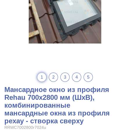
1
2
3
4
5
Мансардное окно из профиля
Rehau 700x2800 мм (ШхВ),
комбинированные
мансардные окна из профиля
рехау - створка сверху
RRWC7002800r7024u