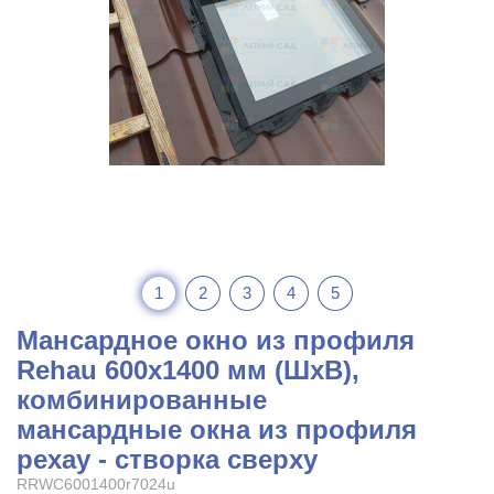
1
2
3
4
5
Мансардное окно из профиля
Rehau 600x1400 мм (ШхВ),
комбинированные
мансардные окна из профиля
рехау - створка сверху
RRWC6001400r7024u