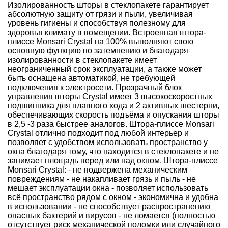
Изолированность шторы в стеклопакете гарантирует
абсолютную защиту от грязи и пыли, увеличивая
уровень гигиены и способствуя полезному для
здоровья климату в помещении. Встроенная штора-
плиссе Monsari Crystal на 100% выполняют свою
основную функцию по затемнению и благодаря
изолированности в стеклопакете имеет
неограниченный срок эксплуатации, а также может
быть оснащена автоматикой, не требующей
подключения к электросети. Прозрачный блок
управления шторы Crystal имеет 3 высокоскоростных
подшипника для плавного хода и 2 активных шестерни,
обеспечивающих скорость подъёма и опускания шторы
в 2,5 -3 раза быстрее аналогов. Штора-плиссе Monsari
Crystal отлично подходит под любой интерьер и
позволяет с удобством использовать пространство у
окна благодаря тому, что находится в стеклопакете и не
занимает площадь перед или над окном. Штора-плиссе
Monsari Crystal: - не подвержена механическим
повреждениям - не накапливает грязь и пыль - не
мешает эксплуатации окна - позволяет использовать
всё пространство рядом с окном - экономична и удобна
в использовании - не способствует распространению
опасных бактерий и вирусов - не ломается (полностью
отсутствует риск механической поломки или случайного