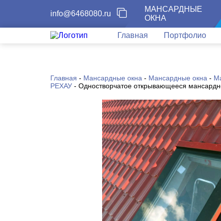
МАНСАРДНЫЕ
info@6468080.ru
ОКНА
Главная
Портфолио
Главная
-
Мансардные окна
-
Мансардные окна
-
М
РЕХАУ
-
Одностворчатое открывающееся мансардн