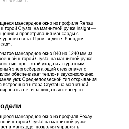
В наличии: 17
щееся мансардное окно из профиля Rehau
шторой Crystal на магнитной ручке Insight —
ещения и проветривания мансарды с
 уровня света. Производится брендом
 сад».
чатое мансардное окно 840 на 1240 мм из
оенной шторой Crystal на магнитной ручке
ечностью, простотой ухода и аккуратным
рный энергосберегающий стеклопакет с
лом обеспечивает тепло- и звукоизоляцию,
раняя уют. Среднеподвесной тип открывания
а встроенная штора Crystal на магнитной
гулировать свет и защищать интерьер от
модели
щееся мансардное окно из профиля Рехау
нной шторой Crystal на магнитной ручке
 свет в мансарде, позволяя управлять