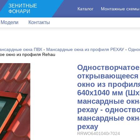
ЗЕНИТНЫЕ
Каталог
Монтажные схемы
ФОНАРИ
Модели
Контакты
ансардные окна ПВХ
-
Мансардные окна из профиля РЕХАУ
-
Одно
ое окно из профиля Rehau
Одностворчатое
открывающееся
окно из профил
640x1040 мм (Шх
мансардные окн
рехау - одноств
мансардные окн
рехау
RRWO6401040r7024