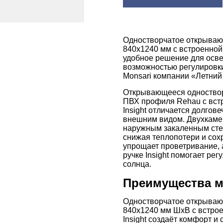
Одностворчатое открываю
840x1240 мм с встроенной 
удобное решение для осв
возможностью регулировки
Monsari компании «Летний
Открывающееся одноствор
ПВХ профиля Rehau с встр
Insight отличается долгов
внешним видом. Двухкаме
наружным закаленным стек
снижая теплопотери и сох
упрощает проветривание, 
ручке Insight помогает ре
солнца.
Преимущества 
Одностворчатое открываю
840x1240 мм ШхВ с встрое
Insight создаёт комфорт и