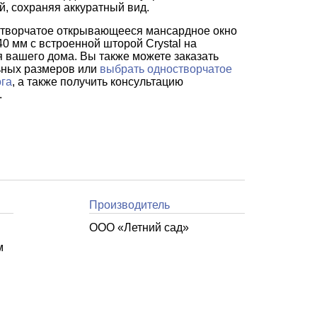
, сохраняя аккуратный вид.
створчатое открывающееся мансардное окно
0 мм с встроенной шторой Crystal на
ля вашего дома. Вы также можете заказать
ьных размеров или
выбрать одностворчатое
ога
, а также получить консультацию
.
Производитель
ООО «Летний cад»
м