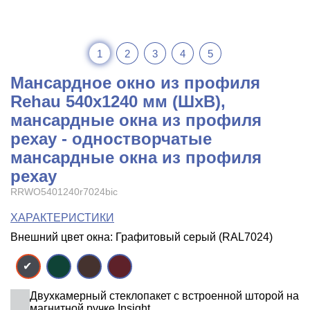
1
2
3
4
5
Мансардное окно из профиля
Rehau 540x1240 мм (ШхВ),
мансардные окна из профиля
рехау - одностворчатые
мансардные окна из профиля
рехау
RRWO5401240r7024bic
ХАРАКТЕРИСТИКИ
Внешний цвет окна: Графитовый серый (RAL7024)
Двухкамерный стеклопакет с встроенной шторой на
магнитной ручке Insight