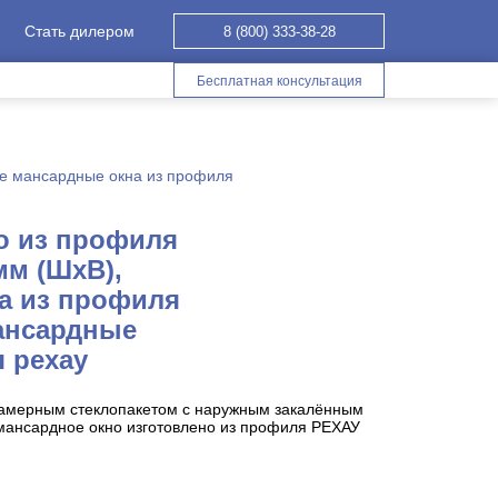
Стать дилером
8 (800) 333-38-28
Бесплатная консультация
е мансардные окна из профиля
о из профиля
мм (ШхВ),
а из профиля
мансардные
 рехау
камерным стеклопакетом с наружным закалённым
 мансардное окно изготовлено из профиля РЕХАУ