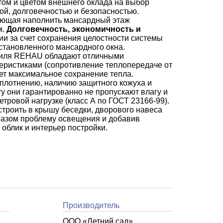
ом и цветом внешнего оклада на выбор
ой, долговечностью и безопасностью.
яющая наполнить мансардный этаж
м.
Долговечность, экономичность и
ии за счет сохранения целостности системы
установленного мансардного окна.
филя REHAU обладают отличными
еристиками (сопротивление теплопередаче от
рует максимальное сохранение тепла.
плотнению, наличию защитного кожуха и
у они гарантированно не пропускают влагу и
тровой нагрузке (класс А по ГОСТ 23166-99).
троить в крышу беседки, дворового навеса
разом проблему освещения и добавив
облик и интерьер постройки.
Производитель
ООО «Летний cад»