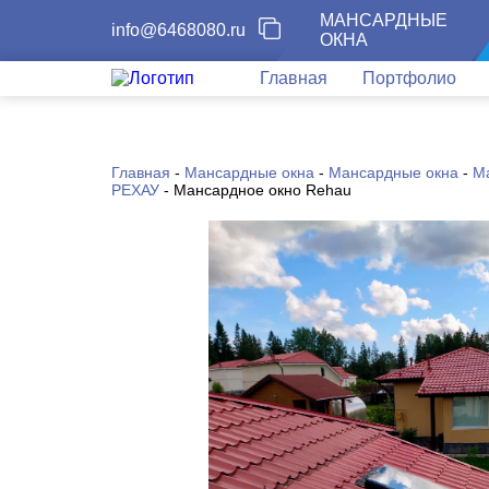
МАНСАРДНЫЕ
info@6468080.ru
ОКНА
Главная
Портфолио
Главная
-
Мансардные окна
-
Мансардные окна
-
М
РЕХАУ
-
Мансардное окно Rehau