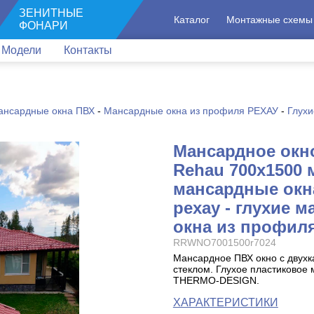
ЗЕНИТНЫЕ
Каталог
Монтажные схемы
ФОНАРИ
Модели
Контакты
ансардные окна ПВХ
-
Мансардные окна из профиля РЕХАУ
-
Глухи
Мансардное окн
Rehau 700x1500 
мансардные окн
рехау - глухие 
окна из профиля
RRWNO7001500r7024
Мансардное ПВХ окно с двух
стеклом. Глухое пластиковое
THERMO-DESIGN.
ХАРАКТЕРИСТИКИ