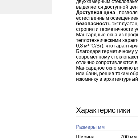
двухкамерным стеклопакет
выделяется доступной цен
Доступная цена
, позвол
естественным освещение
безопасность
эксплуатац
стропил и герметичности 
Мансардные окна из про
теплотехническими характ
2
0,8 м
°С/Вт), что гаранти
Благодаря герметичному у
современному стеклопакет
отлично сопротивляются ве
Мансардное окно можно вс
или бани, решив таким об
изюминку в архитектурный 
Характеристики
Размеры мм
Ширина
700 мм