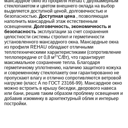
мансардное окно из профиля Rehau с двухкамерным
стеклопакетом и цветом внешнего оклада на выбор
выделяется доступной ценой, долговечностью и
безопасностью.
Доступная цена
, позволяющая
наполнить мансардный этаж естественным
освещением.
Долговечность, экономичность и
безопасность
эксплуатации за счет сохранения
целостности системы стропил и герметичности
установленного мансардного окна. Мансардные окна
из профиля REHAU обладают отличными
теплотехническими характеристиками (сопротивление
2
теплопередаче от 0,8 м
°С/Вт), что гарантирует
максимальное сохранение тепла. Благодаря
герметичному уплотнению, наличию защитного кожуха
и современному стеклопакету они гарантированно не
пропускают влагу и отлично сопротивляются ветровой
нагрузке (класс А по ГОСТ 23166-99). Мансардное окно
можно встроить в крышу беседки, дворового навеса
или бани, решив таким образом проблему освещения и
добавив изюминку в архитектурный облик и интерьер
постройки.