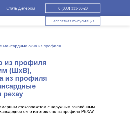
Стать дилером
8 (800) 333-38-28
Бесплатная консультация
е мансардные окна из профиля
о из профиля
мм (ШхВ),
а из профиля
мансардные
 рехау
камерным стеклопакетом с наружным закалённым
 мансардное окно изготовлено из профиля РЕХАУ