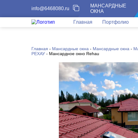
МАНСАРДНЫЕ
info@6468080.ru
ОКНА
Главная
Портфолио
Главная
-
Мансардные окна
-
Мансардные окна
-
М
РЕХАУ
-
Мансардное окно Rehau