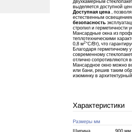
двухкамерным стеклопакет
выделяется доступной цен
Доступная цена
, позвол
естественным освещение
безопасность
эксплуатац
стропил и герметичности 
Мансардные окна из про
теплотехническими характ
2
0,8 м
°С/Вт), что гаранти
Благодаря герметичному у
современному стеклопакет
отлично сопротивляются ве
Мансардное окно можно вс
или бани, решив таким об
изюминку в архитектурный 
Характеристики
Размеры мм
Ширина
900 мм