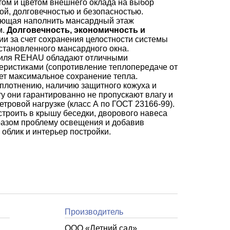
ом и цветом внешнего оклада на выбор
ой, долговечностью и безопасностью.
яющая наполнить мансардный этаж
м.
Долговечность, экономичность и
ии за счет сохранения целостности системы
установленного мансардного окна.
филя REHAU обладают отличными
еристиками (сопротивление теплопередаче от
рует максимальное сохранение тепла.
плотнению, наличию защитного кожуха и
у они гарантированно не пропускают влагу и
тровой нагрузке (класс А по ГОСТ 23166-99).
троить в крышу беседки, дворового навеса
разом проблему освещения и добавив
облик и интерьер постройки.
Производитель
ООО «Летний cад»