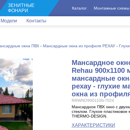
ЗЕНИТНЫЕ
Каталог
Монтажные схемы
ФОНАРИ
Модели
Контакты
ансардные окна ПВХ
-
Мансардные окна из профиля РЕХАУ
-
Глухи
Мансардное окн
Rehau 900x1100 
мансардные окн
рехау - глухие 
окна из профиля
RRWNO9001100r7024
Мансардное ПВХ окно с двух
стеклом. Глухое пластиковое
THERMO-DESIGN.
ХАРАКТЕРИСТИКИ