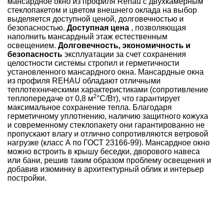
мансардное окно из профиля Rehau с двухкамерным
стеклопакетом и цветом внешнего оклада на выбор
выделяется доступной ценой, долговечностью и
безопасностью.
Доступная цена
, позволяющая
наполнить мансардный этаж естественным
освещением.
Долговечность, экономичность и
безопасность
эксплуатации за счет сохранения
целостности системы стропил и герметичности
установленного мансардного окна. Мансардные окна
из профиля REHAU обладают отличными
теплотехническими характеристиками (сопротивление
2
теплопередаче от 0,8 м
°С/Вт), что гарантирует
максимальное сохранение тепла. Благодаря
герметичному уплотнению, наличию защитного кожуха
и современному стеклопакету они гарантированно не
пропускают влагу и отлично сопротивляются ветровой
нагрузке (класс А по ГОСТ 23166-99). Мансардное окно
можно встроить в крышу беседки, дворового навеса
или бани, решив таким образом проблему освещения и
добавив изюминку в архитектурный облик и интерьер
постройки.