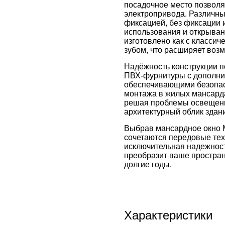
посадочное место позволя
электропривода. Различн
фиксацией, без фиксации 
использования и открывани
изготовлено как с классиче
зубом, что расширяет воз
Надёжность конструкции 
ПВХ-фурнитуры с дополни
обеспечивающими безопасн
монтажа в жилых мансарда
решая проблемы освещени
архитектурный облик здан
Выбрав мансардное окно Mo
сочетаются передовые тех
исключительная надежност
преобразит ваше простран
долгие годы.
Характеристики