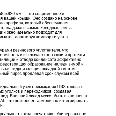
585х920 мм — это современное и
я вашей крыши. Оно создано на основе
го профиля, который обеспечивает
 тепла даже в самые холодные зимы.
ции окно идеально подходит для
имате, гарантируя комфорт и уют в
урами резинового уплотнителя, что
тичность и исключает сквозняки и протечки.
тиляции и отвода конденсата эффективно
предотвращая образование наледи зимой и
льная гидроизоляция окладной системы
ный пирог, продлевая срок службы всей
: идеальный узел примыкания ПВХ-откоса к
х уголков и переходников, создавая
 вид. Внешний оклад может быть выполнен в
AL, что позволяет гармонично интегрировать
и.
рсальность окна впечатляют. Универсальное