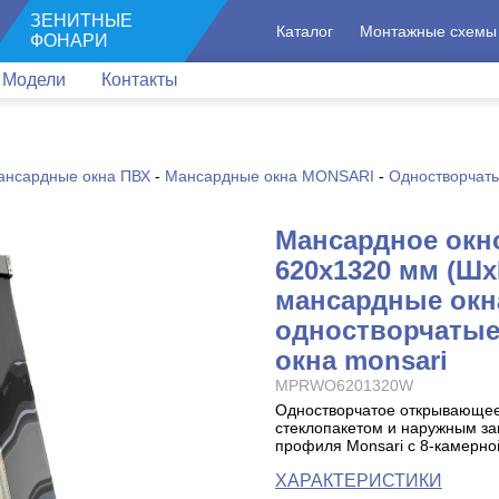
ЗЕНИТНЫЕ
Каталог
Монтажные схемы
ФОНАРИ
Модели
Контакты
ансардные окна ПВХ
-
Мансардные окна MONSARI
-
Одностворчаты
Мансардное окн
620x1320 мм (Шх
мансардные окна
одностворчатые
окна monsari
MPRWO6201320W
Одностворчатое открывающее
стеклопакетом и наружным за
профиля Monsari с 8-камерно
ХАРАКТЕРИСТИКИ