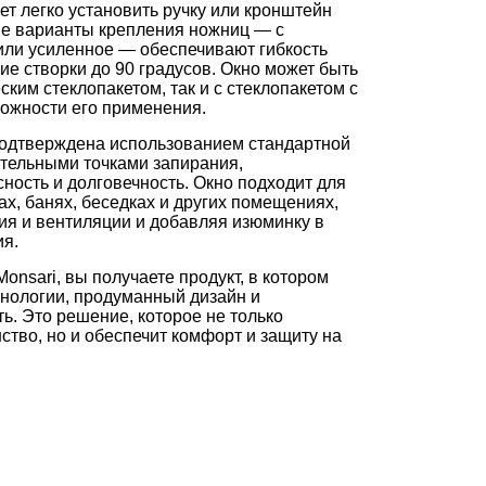
ет легко установить ручку или кронштейн
ые варианты крепления ножниц — с
или усиленное — обеспечивают гибкость
е створки до 90 градусов. Окно может быть
ским стеклопакетом, так и с стеклопакетом с
можности его применения.
подтверждена использованием стандартной
тельными точками запирания,
ость и долговечность. Окно подходит для
х, банях, беседках и других помещениях,
я и вентиляции и добавляя изюминку в
ия.
nsari, вы получаете продукт, в котором
нологии, продуманный дизайн и
ь. Это решение, которое не только
ство, но и обеспечит комфорт и защиту на