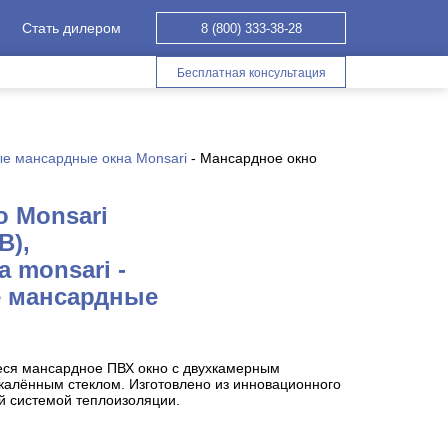
Стать дилером
8 (800) 333-38-28
Бесплатная консультация
е мансардные окна Monsari
-
Мансардное окно
о Monsari
В),
 monsari -
 мансардные
ся мансардное ПВХ окно с двухкамерным
калённым стеклом. Изготовлено из инновационного
й системой теплоизоляции.