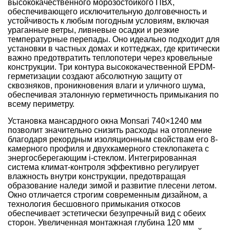
высококачественного морозостойкого ПВХ,
обеспечивающего исключительную долговечность и
устойчивость к любым погодным условиям, включая
ураганные ветры, ливневые осадки и резкие
температурные перепады. Оно идеально подходит для
установки в частных домах и коттеджах, где критически
важно предотвратить теплопотери через кровельные
конструкции. Три контура высококачественной EPDM-
герметизации создают абсолютную защиту от
сквозняков, проникновения влаги и уличного шума,
обеспечивая эталонную герметичность примыкания по
всему периметру.
Установка мансардного окна Monsari 740×1240 мм
позволит значительно снизить расходы на отопление
благодаря рекордным изоляционным свойствам его 8-
камерного профиля и двухкамерного стеклопакета с
энергосберегающим i-стеклом. Интегрированная
система климат-контроля эффективно регулирует
влажность внутри конструкции, предотвращая
образование наледи зимой и развитие плесени летом.
Окно отличается строгим современным дизайном, а
технология бесшовного примыкания откосов
обеспечивает эстетически безупречный вид с обеих
сторон. Увеличенная монтажная глубина 120 мм