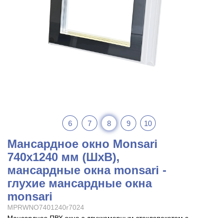
6
7
8
9
10
Мансардное окно Monsari
740x1240 мм (ШхВ),
мансардные окна monsari -
глухие мансардные окна
monsari
MPRWNO7401240r7024