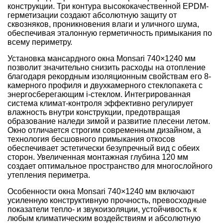
конструкции. Три контура высококачественной EPDM-
герметизации создают абсолютную защиту от
сквозняков, проникновения влаги и уличного шума,
обеспечивая эталонную герметичность примыкания по
всему периметру.
Установка мансардного окна Monsari 740×1240 мм
позволит значительно снизить расходы на отопление
благодаря рекордным изоляционным свойствам его 8-
камерного профиля и двухкамерного стеклопакета с
энергосберегающим i-стеклом. Интегрированная
система климат-контроля эффективно регулирует
влажность внутри конструкции, предотвращая
образование наледи зимой и развитие плесени летом.
Окно отличается строгим современным дизайном, а
технология бесшовного примыкания откосов
обеспечивает эстетически безупречный вид с обеих
сторон. Увеличенная монтажная глубина 120 мм
создает оптимальное пространство для многослойного
утепления периметра.
Особенности окна Monsari 740×1240 мм включают
усиленную конструктивную прочность, превосходные
показатели тепло- и звукоизоляции, устойчивость к
любым климатическим воздействиям и абсолютную