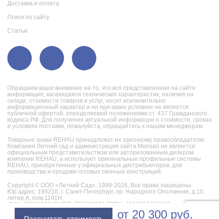
Доставка и оплата
Поиск по сайту
Статьи
Обращаем ваше внимание на то, что вся представленная на сайте
информация, касающаяся технических характеристик, наличия на
складе, стоимости товаров и услуг, носит исключительно
информационный характер и ни при каких условиях не является
публичной офертой, определяемой положениями ст. 437 Гражданского
кодекса РФ. Для получения актуальной информации о стоимости, сроках
и условиях поставки, пожалуйста, обращайтесь к нашим менеджерам.
Товарные знаки REHAU принадлежат их законному правообладателю.
Компания Летний сад и администрация сайта Monsari не является
официальным представительством или авторизованным дилером
компании REHAU, а использует оригинальные профильные системы
REHAU, приобретенные у официальных дистрибьюторов, для
производства и продажи готовых оконных конструкций.
Copyright © ООО «Летний Сад», 1999-2026,
Все права защищены.
Юр.адрес: 198216, г. Санкт-Петербург, пр. Народного Ополчения, д.10,
литер.А, пом.1191Н.
ИНН: 7804130242 КПП: 780501001 ОГРН: 1027802487019
от
20 300
руб.