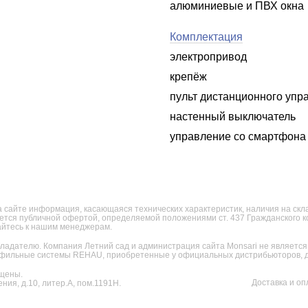
алюминиевые и ПВХ окна
Комплектация
электропривод
крепёж
пульт дистанционного упр
настенный выключатель
управление со смартфона (
 сайте информация, касающаяся технических характеристик, наличия на склад
яется публичной офертой, определяемой положениями ст. 437 Гражданского 
щайтесь к нашим менеджерам.
ладателю. Компания Летний сад и администрация сайта Monsari не являет
фильные системы REHAU, приобретенные у официальных дистрибьюторов, дл
щены.
Доставка и оп
ния, д.10, литер.А, пом.1191Н.