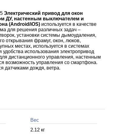
85
Электрический привод для окон
ом ДУ, настенным выключателем и
на (Android/iOS)
используется в качестве
ма для решения различных задач –
творок, установки системы дымоудаления,
го открывания фрамуг, окон, люков,
упных местах, используется в системах
я удобства использования электропривод
для дистанционного управления, настенным
ся возможность управления со смартфона.
я датчиками дождя, ветра.
Вес
2.12 кг