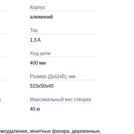
Корпус
алюминий
Ток
1.3 A
Ход цепи
400 мм
Размер (ДхШхВ), мм
515х50х40
а
Максимальный вес створки
40 кг
ымоудаления, зенитные фонари, деревянные,