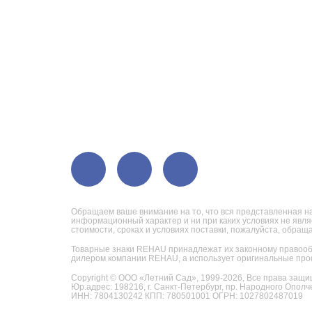
Обращаем ваше внимание на то, что вся представленная на
информационный характер и ни при каких условиях не явл
стоимости, сроках и условиях поставки, пожалуйста, обра
Товарные знаки REHAU принадлежат их законному правооб
дилером компании REHAU, а использует оригинальные про
Copyright © ООО «Летний Сад», 1999-2026,
Все права защи
Юр.адрес: 198216, г. Санкт-Петербург, пр. Народного Ополче
ИНН: 7804130242 КПП: 780501001 ОГРН: 1027802487019